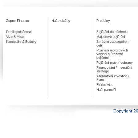
Zepter Finance
Naše služby
Produkty
Profil společnosti
Zajištění do důchodu
Vize & Mise
Majetkové pojištění
Kanceláře & Budovy
Správné zabezpečení
dětí
Pojištění motorových
vozidel a úrazové
pojištění
Pojištění právní ochrany
Financování / Investiční
strategie
Alternativní investice /
Zlato
Exkluzivita
Naši partneři
Copyright 20