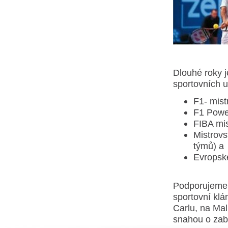
Dlouhé roky j
sportovních u
F1- mist
F1 Power
FIBA mis
Mistrovs
týmů) a
Evropsk
Podporujeme 
sportovní klá
Carlu, na Mal
snahou o zabe